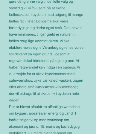
gøre det grønne valg til det lette valg og
samtidig vil vi fokusere på at skabe
fællesskaber i bydelen med adgang til mange
fælles faciliteter. Boligerne skal være
bæredygtige og derfor også små. Den private
have minimeres, til gengæld er naturen til
fælles brug lige udenfor døren. Vi skal
etablere vores egne VE-anlæg og rense vores
spildevand på egen grund, ligesom at
regnvand skal håndteres på egen grund. Vi
håber regnvandet kan indgå i en badesø. Vi
vil arbejde for et aktivt bydelscenter med
cafe/værtshus, cykelværksted, vaskeri, bageri
eller andre små iværksætter-virksomheder,
der vil bidrage til at skabe liv i bydelen hele
dagen.
Der er blevet afholdt tre offentlige workshop
om byggeri, udearealer, energi og vand. Til
foråret følger vi op med workshop om
økonomi og jura d. 15. marts og bæredygtig
mobilitet d. 23. marts. Senere noget om