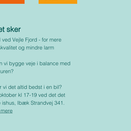
t sker
 ved Vejle Fjord - for mere
skvalitet og mindre larm
n vi bygge veje i balance med
turen?
 vi det altid bedst i en bil?
oktober kl 17-19 ved det det
le ishus, Ibæk Strandvej 341.
 mere