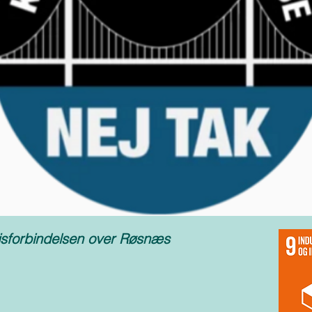
ejsforbindelsen over Røsnæs