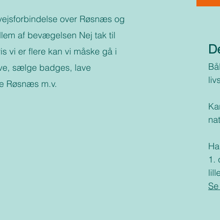
rvejsforbindelse over Røsnæs og
em af bevægelsen Nej tak til
De
s vi er flere kan vi måske gå i
Bål
ve, sælge badges, lave
liv
ke Røsnæs m.v.
Ka
na
Har
1. 
lil
Se