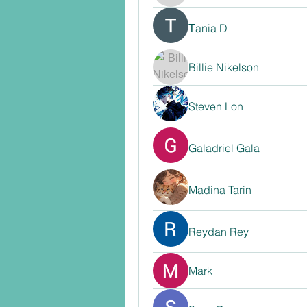
Тania D
Billie Nikelson
Steven Lon
Galadriel Gala
Madina Tarin
Reydan Rey
Mark