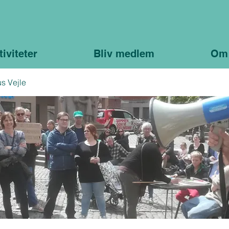
tiviteter
Bliv medlem
Om
s Vejle