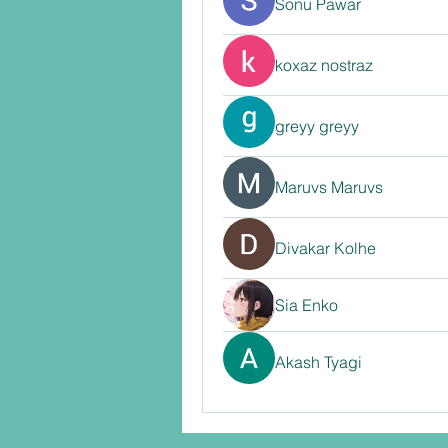
Sonu Pawar
koxaz nostraz
greyy greyy
Maruvs Maruvs
Divakar Kolhe
Sia Enko
Akash Tyagi