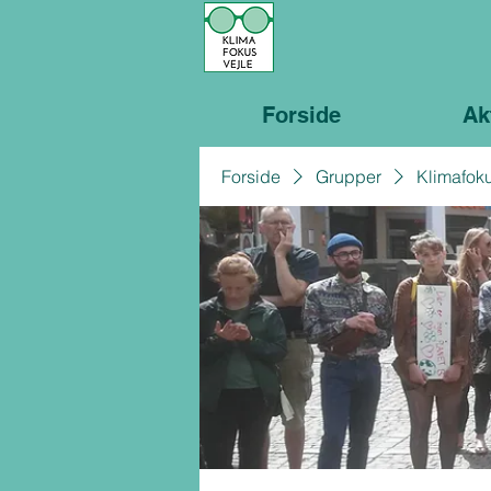
Forside
Ak
Forside
Grupper
Klimafoku