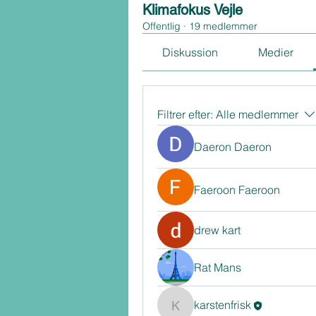
Klimafokus Vejle
Offentlig
·
19 medlemmer
Diskussion
Medier
Filtrer efter:
Alle medlemmer
Daeron Daeron
Faeroon Faeroon
drew kart
Rat Mans
karstenfrisk
karstenfrisk