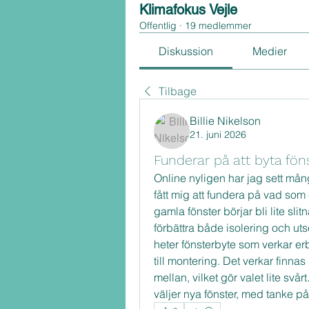
Klimafokus Vejle
Offentlig
·
19 medlemmer
Diskussion
Medier
Tilbage
Billie Nikelson
21. juni 2026
Funderar på att byta föns
Online nyligen har jag sett mång
fått mig att fundera på vad som 
gamla fönster börjar bli lite slitn
förbättra både isolering och ut
heter fönsterbyte som verkar er
till montering. Det verkar finnas
mellan, vilket gör valet lite svår
väljer nya fönster, med tanke p