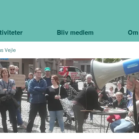
tiviteter
Bliv medlem
Om
s Vejle