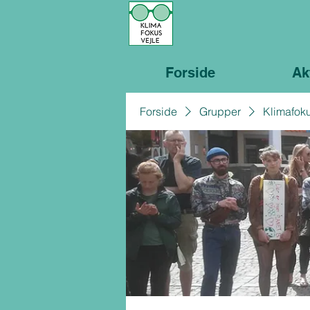
Forside
Ak
Forside
Grupper
Klimafoku