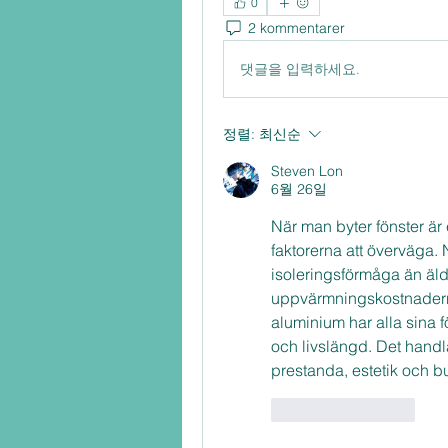
0
2 kommentarer
댓글을 입력하세요.
정렬:
최신순
Steven Lon
6월 26일
När man byter fönster är 
faktorerna att överväga. 
isoleringsförmåga än äldr
uppvärmningskostnaderna.
aluminium har alla sina f
och livslängd. Det handla
prestanda, estetik och b
좋아요
답글