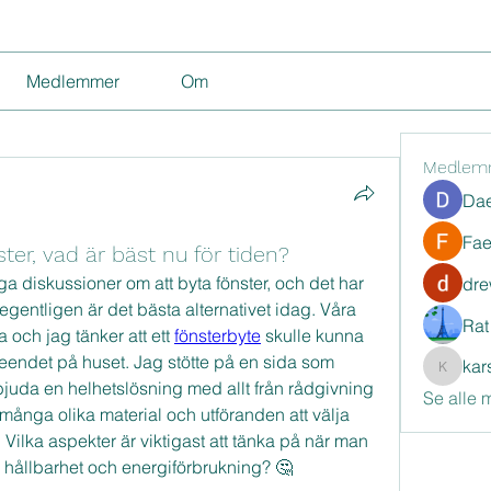
Medlemmer
Om
Medlem
Dae
Fae
ter, vad är bäst nu för tiden?
a diskussioner om att byta fönster, och det har 
dre
egentligen är det bästa alternativet idag. Våra 
Rat
a och jag tänker att ett 
fönsterbyte
 skulle kunna 
seendet på huset. Jag stötte på en sida som 
kar
karstenf
bjuda en helhetslösning med allt från rådgivning 
Se alle 
 många olika material och utföranden att välja 
t. Vilka aspekter är viktigast att tänka på när man 
å hållbarhet och energiförbrukning? 🤔