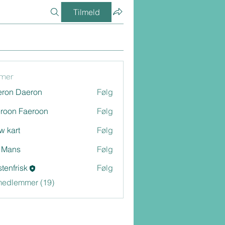
Tilmeld
mer
ron Daeron
Følg
roon Faeroon
Følg
w kart
Følg
 Mans
Følg
stenfrisk
Følg
risk
medlemmer (19)